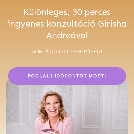
Különleges, 30 perces
ingyenes konzultáció Girisha
Andreával
KORLÁTOZOTT LEHETŐSÉG!
FOGLALJ IDŐPONTOT MOST!