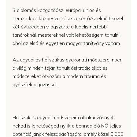
3 diplomás közgazdász, európai uniós és
nemzetközi közbeszerzési szakértőAz elmúlt közel
két évtizedben világszerte a legelismertebb
tanároknál, mestereknél volt lehetőségem tanulni,
ahol az első és egyetlen magyar tanítvány voltam.
Az egyedi és holisztikus gyakorlati módszereimben
a világ minden táján tanult ősi tradíciókat és
módszereket ötvözöm a modern trauma és
gyászfeldolgozással.
Holisztikus egyedi módszereim alkalmazásával
neked is lehetőséged nyílik a benned élő NŐ teljes
potenciáljának felszabadítására, amely közel 5.000