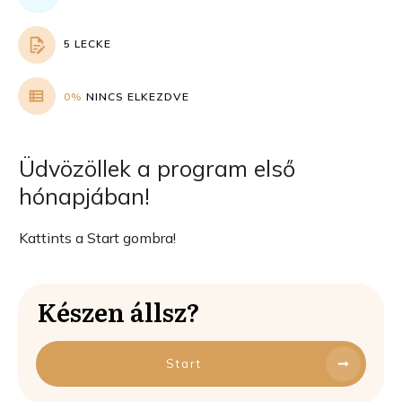
5 LECKE
0%
NINCS ELKEZDVE
Üdvözöllek a program első
hónapjában!
Kattints a Start gombra!
Készen állsz?
Start