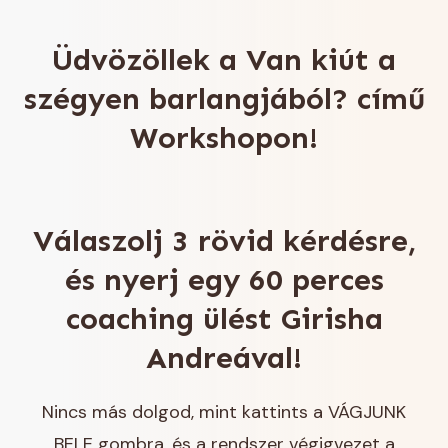
Üdvözöllek a Van kiút a
szégyen barlangjából? című
Workshopon!
Válaszolj 3 rövid kérdésre,
és nyerj egy 60 perces
coaching ülést Girisha
Andreával!
Nincs más dolgod, mint kattints a VÁGJUNK
BELE gombra, és a rendszer végigvezet a