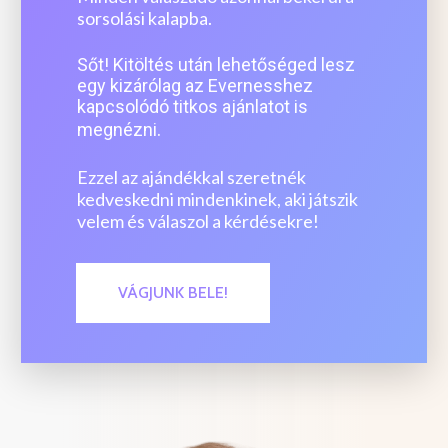
sorsolási kalapba.
Sőt! Kitöltés után lehetőséged lesz
egy kizárólag az Evernesshez
kapcsolódó titkos ajánlatot is
.
megnézni
Ezzel az ajándékkal szeretnék
kedveskedni mindenkinek, aki játszik
velem és válaszol a kérdésekre!
VÁGJUNK BELE!