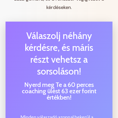
kérdéseken.
Válaszolj néhány
kérdésre, és máris
részt vehetsz a
sorsoláson!
Nyerd meg Te a 60 perces
coaching ülést 63 ezer forint
értékben!
Minden válaszadó azonnal bekerül a