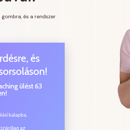
 gombra, és a rendszer
rdésre, és
 sorsoláson!
ching ülést 63
en!
ási kalapba.
kizárólag az