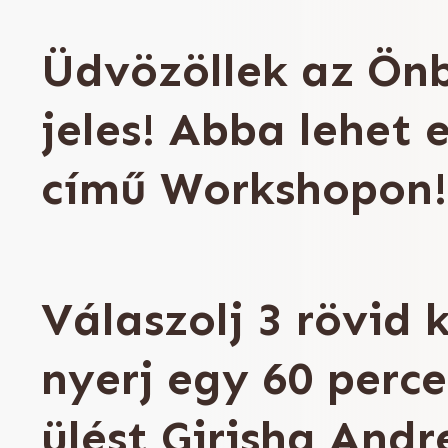
Üdvözöllek az Ön
jeles! Abba lehet 
című Workshopon!
Válaszolj 3 rövid 
nyerj egy 60 perc
ülést Girisha Andr