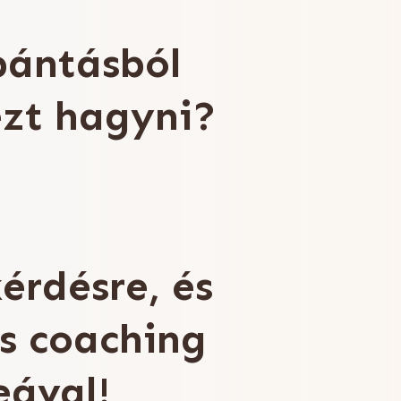
bántásból
ezt hagyni?
kérdésre, és
es coaching
eával!