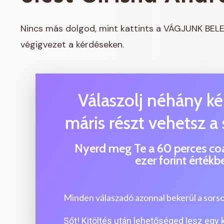
Nincs más dolgod, mint kattints a VÁGJUNK BELE
végigvezet a kérdéseken.
Válaszolj néhány ké
máris részt vehetsz a
Nyerd meg Te a 60 perces coa
ezer forint értékb
Minden válaszadó azonnal bekerül a sorsol
Sőt! Kitöltés után lehetőséged lesz egy 