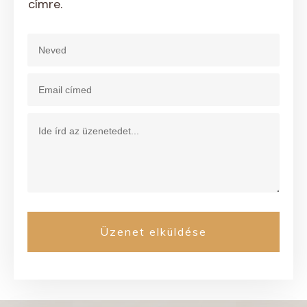
címre.
Üzenet elküldése