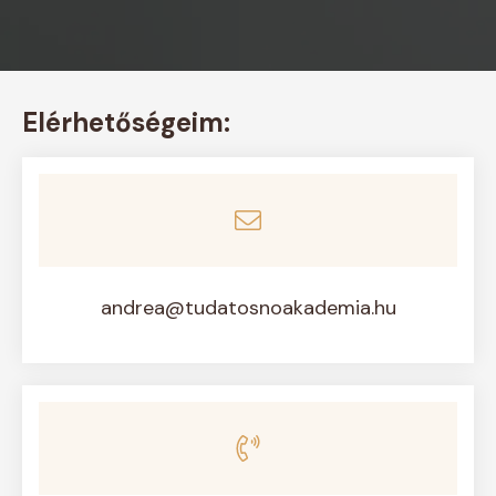
Elérhetőségeim:
andrea@tudatosnoakademia.hu