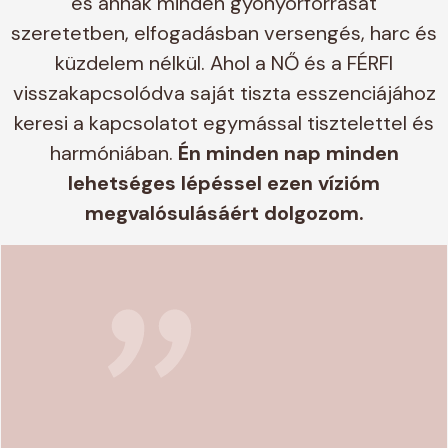
és annak minden gyönyörforrását
szeretetben, elfogadásban versengés, harc és
küzdelem nélkül. Ahol a NŐ és a FÉRFI
visszakapcsolódva saját tiszta esszenciájához
keresi a kapcsolatot egymással tisztelettel és
"
harmóniában.
Én minden nap minden
lehetséges lépéssel ezen vízióm
megvalósulásáért dolgozom.