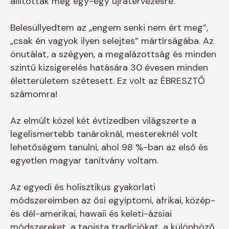
állítottak meg egy-egy újratervezésre.
Belesüllyedtem az „engem senki nem ért meg”,
„csak én vagyok ilyen selejtes” mártírságába. Az
önutálat, a szégyen, a megalázottság és minden
szintű kizsigerelés hatására 30 évesen minden
életterületem szétesett. Ez volt az ÉBRESZTŐ
számomra!
Az elmúlt közel két évtizedben világszerte a
legelismertebb tanároknál, mestereknél volt
lehetőségem tanulni, ahol 98 %-ban az első és
egyetlen magyar tanítvány voltam.
Az egyedi és holisztikus gyakorlati
módszereimben az ősi egyiptomi, afrikai, közép-
és dél-amerikai, hawaii és keleti-ázsiai
módszereket, a taoista tradíciókat, a különböző