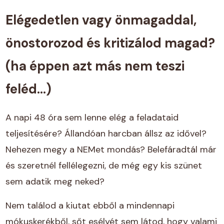
Elégedetlen vagy önmagaddal,
önostorozod és kritizálod magad?
(ha éppen azt más nem teszi
feléd...)
A napi 48 óra sem lenne elég a feladataid
teljesítésére? Állandóan harcban állsz az idővel?
Nehezen megy a NEMet mondás? Belefáradtál már
és szeretnél fellélegezni, de még egy kis szünet
sem adatik meg neked?
Nem találod a kiutat ebből a mindennapi
mókuskerékből, sőt esélyét sem látod, hogy valami