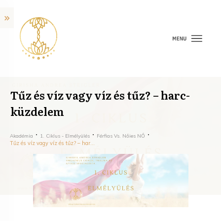
Tűz és víz vagy víz és tűz? – harc-
küzdelem
Akadémia
1. Ciklus - Elmélyülés
Férfias Vs. Nőies NŐ
Tűz és víz vagy víz és tűz? – harc-küzdelem